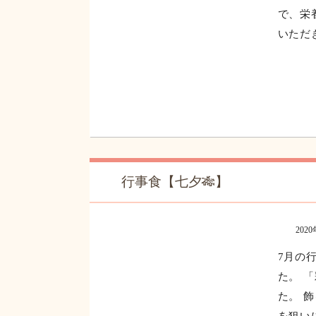
土用の丑の日(うなぎちらし)
202
行事食
なぎを
で、栄
いただ