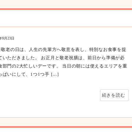
の様子」に関する記事
0年9月23日
1日敬老の日は、人生の先輩方へ敬意を表し、特別なお食事を提
ていただきました。 お正月と敬老祝膳は、前日から準備が必
食部門の2大忙しいデーです。 当日の朝には使えるエリアを重
ぱいにして、1つ1つ手 […]
続きを読む