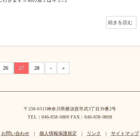
続きを読む
0年7月13日
行事食は7月7日七夕の日に、特別なお食事を提供いたしまし
「彩り」そうめんには、3種類の特別なそうめんを使用しまし
飾る具・薬味も4種、人参は星型のものを使用し、より映(ば)え
に行きます☆旬の茄子は今 […]