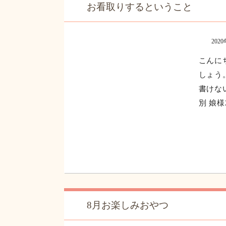
お看取りするということ
202
こんに
しょう
書けな
別 娘様