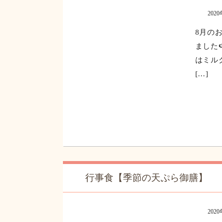
8月お楽しみおやつ
202
8月の
ました
はミル
[…]