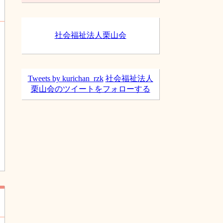
ブ
社会福祉法人栗山会
Tweets by kurichan_rzk
社会福祉法人
栗山会のツイートをフォローする