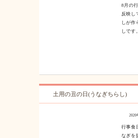
行事食【季節の天ぷら御膳】
202
8月の
反映し
しが作
しです。