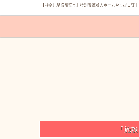
【神奈川県
横須賀市
】
特別養護老人ホーム
やまびこ荘｜