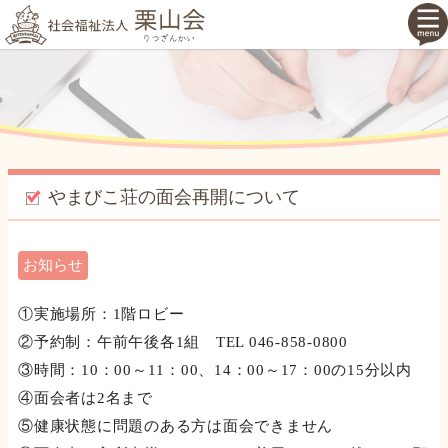
やまびこ荘の面会再開について
お知らせ
①実施場所：1階ロビー
②予約制：午前午後各1組 TEL 046-858-0800
③時間：10：00～11：00、14：00～17：00の15分以内
④面会者は2名まで
⑤健康状態に問題のある方は面会できません