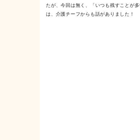
去年はたくあんの量が少なく、「トロたく
もありました！
たくあんの量を増やしたことで、オクラと
ことが出来ました。しかし、たくあんが甘
い」「しょっぱいたくあんが良かった」と
は、「シンプルなネギトロ丼の方が良い。
たが、今回は無く、「いつも残すことが多
は、介護チーフからも話がありました！