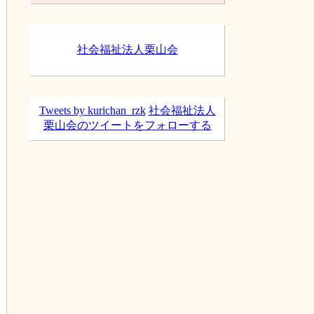
ブ
社会福祉法人栗山会
Tweets by kurichan_rzk
社会福祉法人
栗山会のツイートをフォローする