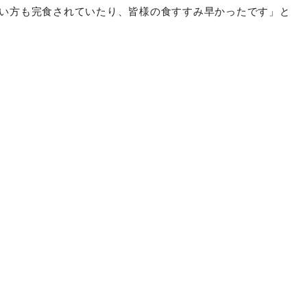
って、イマイチ分からない」とご指摘あった為、リベンジで
共に「歯ごたえが楽しい」など好評のお言葉を沢山いただく
めだったことから、「私はたくあん、もう少し少なくてい
いうご意見も今回はいただくこととなりました。また去年
ゴチャゴチャしなくて良いんだよ」というご意見がありまし
い方も完食されていたり、皆様の食すすみ早かったです」と