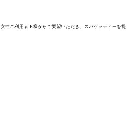
とで、主菜付け合わせの人参とババロアのブルーベリージャ
行事食ですが、「綺麗ね！」と見た目についても好評いただ
の女性ご利用者 K様からご要望いただき、スパゲッティーを提