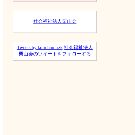
ブ
社会福祉法人栗山会
Tweets by kurichan_rzk
社会福祉法人
栗山会のツイートをフォローする