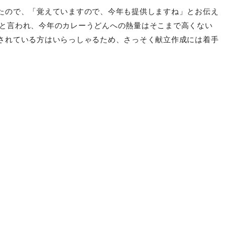
いったやり取りが出来た時、「栄養士って、良い仕事だ
ていただいております。
たので、「覚えていますので、今年も提供しますね」とお伝え
と言われ、今年のカレーうどんへの熱量はそこまで高くない
されている方はいらっしゃるため、さっそく献立作成には着手