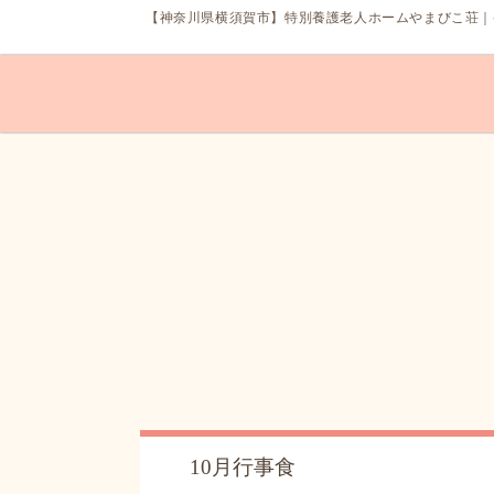
【神奈川県
横須賀市
】
特別養護老人ホーム
やまびこ荘｜