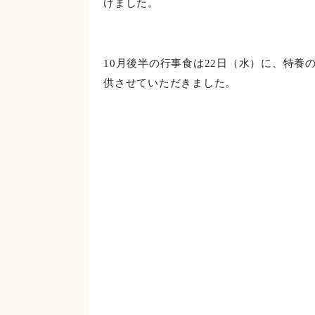
さつま芋をあえて皮付きのまま使用するこ
ムと共に赤を彩り、茶色になりがちな秋の
けました。
10月後半の行事食は22日（水）に、特養
供させていただきました。