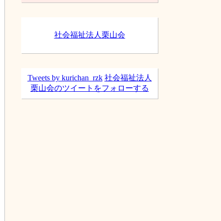
ブ
社会福祉法人栗山会
Tweets by kurichan_rzk
社会福祉法人
栗山会のツイートをフォローする