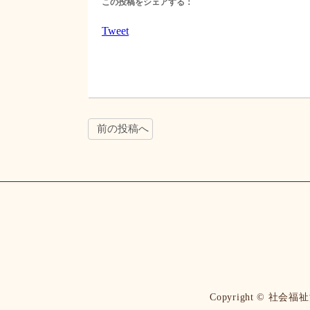
緋鯉（赤）と真鯉（青）の2種ご用意しま
近くの方と色の違いが話題になっていたり
きました。