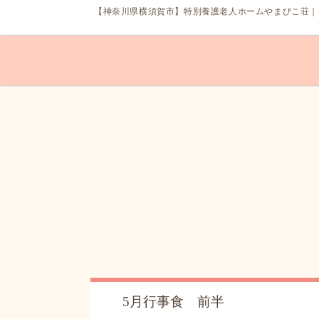
【神奈川県
横須賀市
】
特別養護老人ホーム
やまびこ荘｜