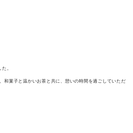
みおやつは、行事食と同じ日には難しかったので、6日に提供
ハウスの皆様にはこの日、鯉の和菓子を準備し提供させてい