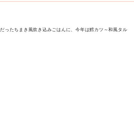
評だったちまき風炊き込みごはんに、今年は鱈カツ～和風タル