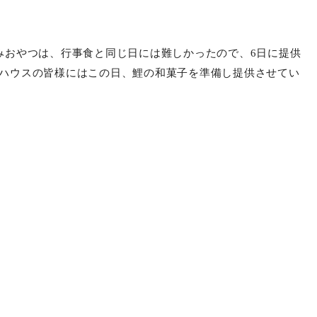
様とてもお好きなので、今年も椎茸、鶏肉、筍がゴロっと入
いただけました。
とでピンク色に、「ピンクで可愛らしい」との感想もいただ
きたま汁も好評で、葛饅頭は「暑くなってきたから、つるん
らも好評いただけました！