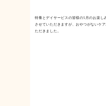
やはり、炊き込みご飯などの味ごはんは皆
ったちまき風炊き込みごはん、大変喜んで
タルタルは、ピクルスを柴漬けに変えるこ
けました。
そら豆のポテトサラダも、ふわふわ卵のか
と食べられて、涼しげで嬉しい」と、こち