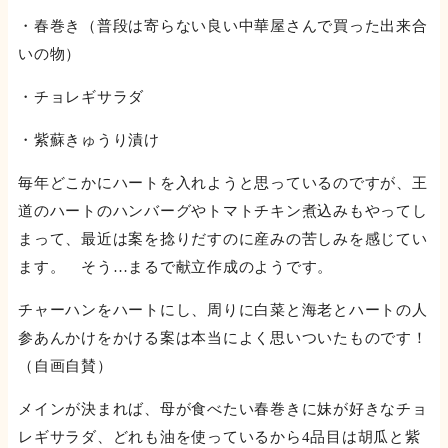
・春巻き（普段は寄らない良い中華屋さんで買った出来合
いの物）
・チョレギサラダ
・紫蘇きゅうり漬け
毎年どこかにハートを入れようと思っているのですが、王
道のハートのハンバーグやトマトチキン煮込みもやってし
まって、最近は案を捻りだすのに産みの苦しみを感じてい
ます。 そう…まるで献立作成のようです。
チャーハンをハートにし、周りに白菜と海老とハートの人
参あんかけをかける案は本当によく思いついたものです！
（自画自賛）
メインが決まれば、母が食べたい春巻きに妹が好きなチョ
レギサラダ、どれも油を使っているから4品目は胡瓜と紫