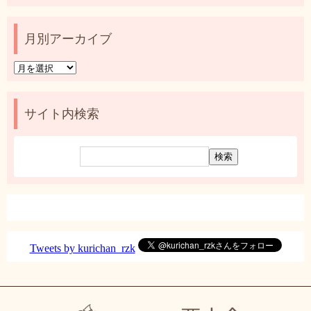
月別アーカイブ
月
別
ア
ー
サイト内検索
カ
イ
ブ
Tweets by kurichan_rzk