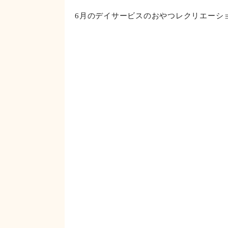
青がソーダ味で、赤はぶどう味です。さっ
6月のデイサービスのおやつレクリエーシ