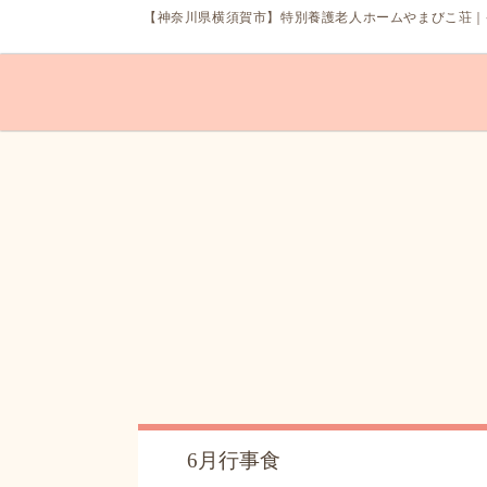
【神奈川県
横須賀市
】
特別養護老人ホーム
やまびこ荘｜