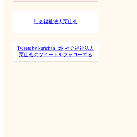
ブ
社会福祉法人栗山会
Tweets by kurichan_rzk
社会福祉法人
栗山会のツイートをフォローする