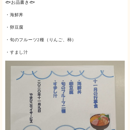
🐟お品書き🐟
・海鮮丼
・卵豆腐
・旬のフルーツ2種（りんご、柿）
・すまし汁